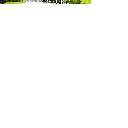
TERRAS OF OPRIT
LATEN AANLEGGEN IN
DE REGIO ROND BALEN?
Aarzel niet om contact met ons
op te nemen voor meer
informatie.
0479 27 94 86
info@algroenco.be
Kantoor:
014 71 81 48